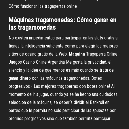
Cómo funcionan las tragaperras online
Máquinas tragamonedas: Cómo ganar en
las tragamonedas
No existen impedimentos para participar en las slots gratis si
tienes la inteligencia suficiente como para elegir los mejores
sitios de casino gratis de la Web.
Maquina
Tragaperra Online -
Juegos Casino Online Argentina
Me gusta la privacidad, el
silencio y la idea de que menos es más cuando se trata de
ganar dinero con las máquinas tragamonedas.
Botes
progresivos - Las mejores tragaperras con botes online!
Al
momento de ir a jugar, cuando ya se ha hecho una cuidadosa
selección de la máquina, se debería dividir el Bankroll en
partes que le permita no solo participar de las apuestas por
premios progresivos sino que también permita participar…