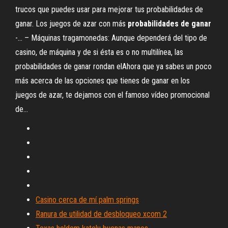
trucos que puedes usar para mejorar tus probabilidades de
ganar. Los juegos de azar con más
probabilidades
de
ganar
-… – Máquinas tragamonedas: Aunque dependerá del tipo de
casino, de máquina y de si ésta es o no multilínea, las
probabilidades de ganar rondan elAhora que ya sabes un poco
más acerca de las opciones que tienes de ganar en los
juegos de azar, te dejamos con el famoso vídeo promocional
de...
Casino cerca de mí palm springs
Ranura de utilidad de desbloqueo xcom 2