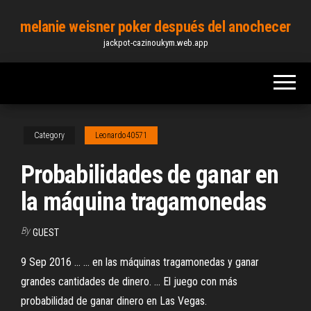
Skip
melanie weisner poker después del anochecer
to
jackpot-cazinoukym.web.app
the
content
Category
Leonardo40571
Probabilidades de ganar en
la máquina tragamonedas
By
GUEST
9 Sep 2016 ... ... en las máquinas tragamonedas y ganar
grandes cantidades de dinero. ... El juego con más
probabilidad de ganar dinero en Las Vegas.