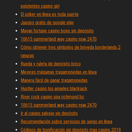
existentes casino girl
El póker en línea es toda suerte
Juegos gratis de google play
Mayan fortune casino bono sin depósito
10615 summerland way casino nsw 2470
Cómo obtener tres símbolos de bóveda borderlands 2
ranuras
Rueda y ruleta de depósito brico
Mejores máquinas tragamonedas en línea
Manera fácil de ganar tragamonedas
Hustler casino los angeles blackjack
River rock casino spa richmond bc
10615 summerland way casino nsw 2470
Ir al casino salvaje sin depósito
Recomendación sobre servicios de juego en línea
Códigos de bonificación sin depósito max casino 2019