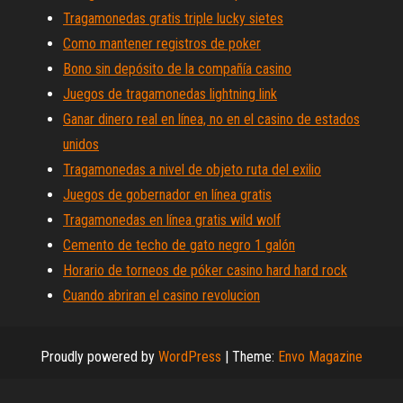
Tragamonedas gratis triple lucky sietes
Como mantener registros de poker
Bono sin depósito de la compañía casino
Juegos de tragamonedas lightning link
Ganar dinero real en línea, no en el casino de estados
unidos
Tragamonedas a nivel de objeto ruta del exilio
Juegos de gobernador en línea gratis
Tragamonedas en línea gratis wild wolf
Cemento de techo de gato negro 1 galón
Horario de torneos de póker casino hard hard rock
Cuando abriran el casino revolucion
Proudly powered by
WordPress
|
Theme:
Envo Magazine