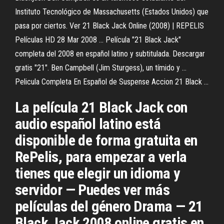
Instituto Tecnológico de Massachusetts (Estados Unidos) que
pasa por ciertos. Ver 21 Black Jack Online (2008) | REPELIS
Películas HD 28 Mar 2008 ... Película "21 Black Jack"
completa del 2008 en español latino y subtitulada. Descargar
gratis "21". Ben Campbell (Jim Sturgess), un tímido y ...
Pelicula Completa En Español de Suspense Accion 21 Black ...
La película 21 Black Jack con
audio español latino está
disponible de forma gratuita en
RePelis, para empezar a verla
tienes que elegir un idioma y
servidor — Puedes ver más
películas del género Drama — 21
Black Jack 2008 online gratis en