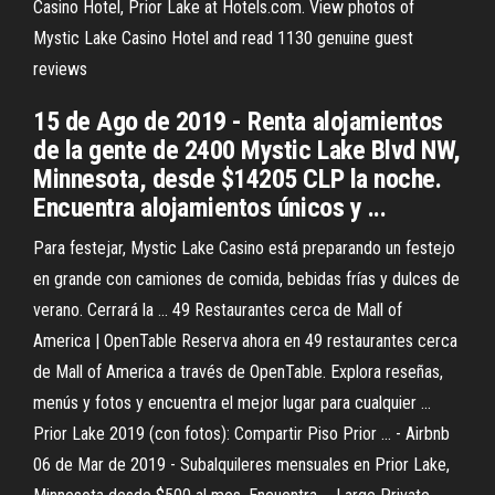
Casino Hotel, Prior Lake at Hotels.com. View photos of
Mystic Lake Casino Hotel and read 1130 genuine guest
reviews
15 de Ago de 2019 - Renta alojamientos
de la gente de 2400 Mystic Lake Blvd NW,
Minnesota, desde $14205 CLP la noche.
Encuentra alojamientos únicos y ...
Para festejar, Mystic Lake Casino está preparando un festejo
en grande con camiones de comida, bebidas frías y dulces de
verano. Cerrará la ... 49 Restaurantes cerca de Mall of
America | OpenTable Reserva ahora en 49 restaurantes cerca
de Mall of America a través de OpenTable. Explora reseñas,
menús y fotos y encuentra el mejor lugar para cualquier ...
Prior Lake 2019 (con fotos): Compartir Piso Prior ... - Airbnb
06 de Mar de 2019 - Subalquileres mensuales en Prior Lake,