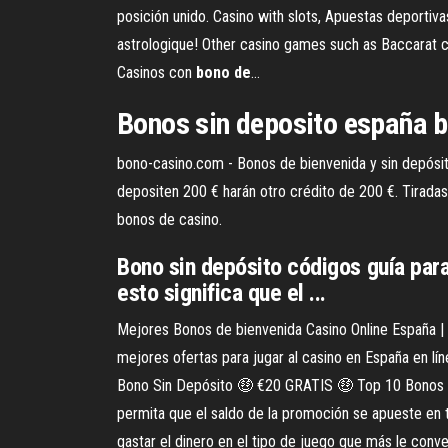
posición unido.
Casino with slots, Apuestas deportiv
astrologique! Other casino games such as Baccarat c
Casinos con
bono
de
…
Bonos sin deposito españa bl
bono-casino.com - Bonos de bienvenida y sin depósit
depositen 200 € harán otro crédito de 200 €. Tirada
bonos de casino.
Bono sin depósito códigos guía para 
esto significa que el ...
Mejores Bonos de bienvenida Casino Online España | 
mejores ofertas para jugar al casino en España en lín
Bono Sin Depósito 🤑 €20 GRATIS 🤑 Top 10 Bonos de 
permita que el saldo de la promoción se apueste en to
gastar el dinero en el tipo de juego que más le con