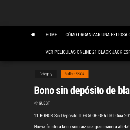
Skip
to
the
content
HOME
CÓMO ORGANIZAR UNA EXITOSA 
VER PELICULAS ONLINE 21 BLACK JACK ES
Category
Stallard52304
Bono sin depósito de bl
By
GUEST
11 BONOS Sin Depósito lll +4.500€ GRATIS l Guía 20
Nueva frontera keno son raíz una gran manera atleta!