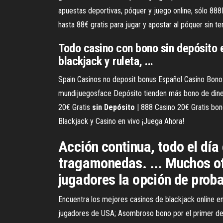
apuestas deportivas, póquer y juego online, sólo 88
hasta 88€ gratis para jugar y apostar al póquer sin t
Todo casino con bono sin depósito es
blackjack y ruleta, ...
Spain Casinos no deposit bonus Español Casino Bono
mundijuegosface
Depósito tienden más bono de dine
20€ Gratis
sin
Depósito
| 888 Casino
20€ Gratis bon
Blackjack y Casino en vivo ¡Juega Ahora!
Acción continua, todo el día
tragamonedas. ... Muchos of
jugadores la opción de proba
Encuentra los mejores casinos de blackjack online en 
jugadores de USA; Asombroso bono por el primer dep