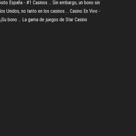
sito España - #1 Casinos ... Sin embargo, un bono sin
s Unidos, no tanto en los casinos ... Casino En Vivo -
 ¡Su bono ... La gama de juegos de Star Casino