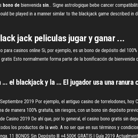
as
bono
de
bienvenida
sin
…
Signe astrologique bebe cancer compatibilit
ould be played in a manner similar to the blackjack game described in d
ack jack peliculas jugar y ganar ...
o para casinos online Si, por ejemplo, es un bono de depósito del 100%
s gratis Esto normalmente forma parte de la bonificación de bienvenida
... el blackjack y la ... El jugador usa una ranur
Septiembre 2019 Por ejemplo, el antiguo casino de torrelodones, hoy C
ea de manera 100% gratuita, sin riesgos, con un bono sin depósito previ
Casino 2019 De ahí que, por lo general, el casino bono gratis sin depó
dos los productos de la web. A no ser que en sus términos y condiciones
venga. 11 BONOS Sin Depósito lll +4.500€ GRATIS l Guía 2019 Actualmen