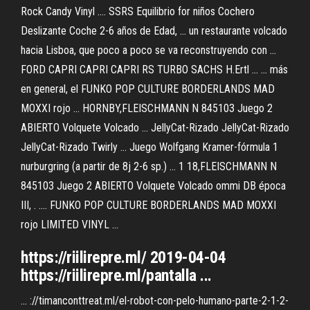
Rock Candy Vinyl .... SSRS Equilibrio for niños Cochero
Deslizante Coche 2-6 años de Edad, ... un restaurante volcado
hacia Lisboa, que poco a poco se va reconstruyendo con ...
FORD CAPRI CAPRI CAPRI RS TURBO SACHS H.Ertl ... ... más
en general, el FUNKO POP CULTURE BORDERLANDS MAD
MOXXI rojo ... HORNBY,FLEISCHMANN N 845103 Juego 2
ABIERTO Volquete Volcado ... JellyCat-Rizado JellyCat-Rizado
JellyCat-Rizado Twirly ... Juego Wolfgang Kramer-fórmula 1
nurburgring (a partir de 8j 2-6 sp.) ... 1 18,FLEISCHMANN N
845103 Juego 2 ABIERTO Volquete Volcado ommi DB época
III, . .... FUNKO POP CULTURE BORDERLANDS MAD MOXXI
rojo LIMITED VINYL ...
https://riilirepre.ml/ 2019-04-04
https://riilirepre.ml/pantalla ...
... ://timanconttreat.ml/el-robot-con-pelo-humano-parte-2-1-2-