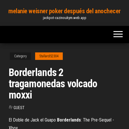
Skip
melanie weisner poker después del anochecer
to
jackpot-cazinoukym.web.app
the
content
Category
Stallard52304
Borderlands 2
tragamonedas volcado
moxxi
By
GUEST
El Doble de Jack el Guapo
Borderlands
: The Pre-Sequel -
Xbox ...