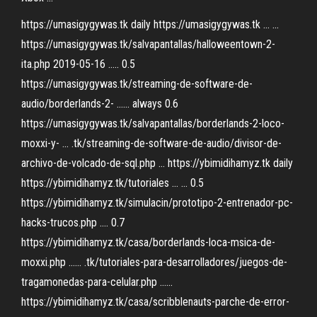
https://umasigygywas.tk daily https://umasigygywas.tk ... ...
https://umasigygywas.tk/salvapantallas/halloweentown-2-
ita.php 2019-05-16 ..... 0.5
https://umasigygywas.tk/streaming-de-software-de-
audio/borderlands-2- ...... always 0.6
https://umasigygywas.tk/salvapantallas/borderlands-2-loco-
moxxi-y- ... .tk/streaming-de-software-de-audio/divisor-de-
archivo-de-volcado-de-sql.php ... https://ybimidihamyz.tk daily
https://ybimidihamyz.tk/tutoriales ... ... 0.5
https://ybimidihamyz.tk/simulacin/prototipo-2-entrenador-pc-
hacks-trucos.php .... 0.7
https://ybimidihamyz.tk/casa/borderlands-loca-msica-de-
moxxi.php ...... .tk/tutoriales-para-desarrolladores/juegos-de-
tragamonedas-para-celular.php ......
https://ybimidihamyz.tk/casa/scribblenauts-parche-de-error-