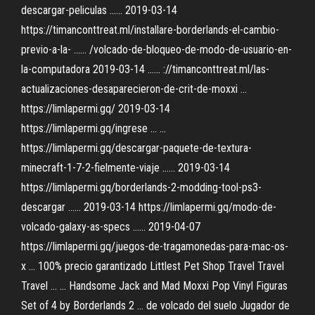
descargar-peliculas ...... 2019-03-14
https://timanconttreat.ml/installare-borderlands-el-cambio-
previo-a-la- ...... /volcado-de-bloqueo-de-modo-de-usuario-en-
la-computadora 2019-03-14 ...... ://timanconttreat.ml/las-
actualizaciones-desaparecieron-de-crit-de-moxxi ...
https://limlapermi.gq/ 2019-03-14
https://limlapermi.gq/ingrese ... ...
https://limlapermi.gq/descargar-paquete-de-textura-
minecraft-1-7-2-fielmente-viaje ...... 2019-03-14
https://limlapermi.gq/borderlands-2-modding-tool-ps3-
descargar ...... 2019-03-14 https://limlapermi.gq/modo-de-
volcado-galaxy-as-specs ...... 2019-04-07
https://limlapermi.gq/juegos-de-tragamonedas-para-mac-os-
x ... 100% precio garantizado Littlest Pet Shop Travel Travel
Travel ... ... Handsome Jack and Mad Moxxi Pop Vinyl Figuras
Set of 4 by Borderlands 2 ... de volcado del suelo Jugador de