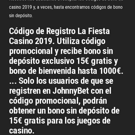
casino 2019 y, a veces, hasta encontramos códigos de bono
sin depósito.
Código de Registro La Fiesta
Casino 2019. Utiliza código
promocional y recibe bono sin
depósito exclusivo 15€ gratis y
bono de bienvenida hasta 1000€.
... Solo los usuarios de que se
registren en JohnnyBet con el
código promocional, podrán
obtener un bono sin depósito de
15€ gratis para los juegos de
casino.