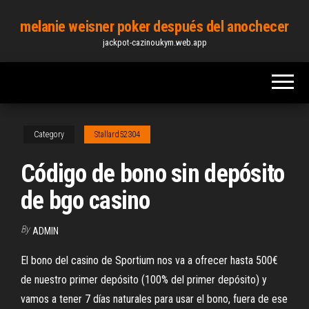
Skip
melanie weisner poker después del anochecer
to
jackpot-cazinoukym.web.app
the
content
Category
Stallard52304
Código de bono sin depósito
de bgo casino
By
ADMIN
El bono del casino de Sportium nos va a ofrecer hasta 500€
de nuestro primer depósito (100% del primer depósito) y
vamos a tener 7 días naturales para usar el bono, fuera de ese